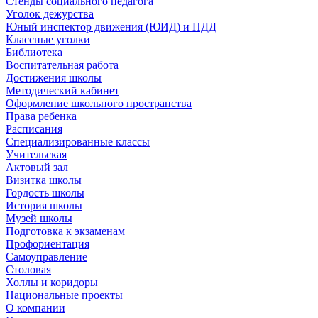
Стенды социального педагога
Уголок дежурства
Юный инспектор движения (ЮИД) и ПДД
Классные уголки
Библиотека
Воспитательная работа
Достижения школы
Методический кабинет
Оформление школьного пространства
Права ребенка
Расписания
Специализированные классы
Учительская
Актовый зал
Визитка школы
Гордость школы
История школы
Музей школы
Подготовка к экзаменам
Профориентация
Самоуправление
Столовая
Холлы и коридоры
Национальные проекты
О компании