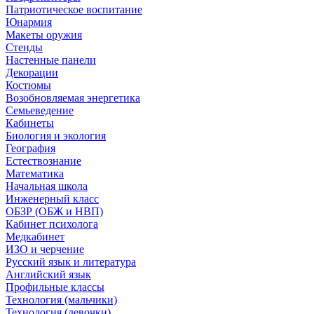
Патриотическое воспитание
Юнармия
Макеты оружия
Стенды
Настенные панели
Декорации
Костюмы
Возобновляемая энергетика
Семьеведение
Кабинеты
Биология и экология
География
Естествознание
Математика
Начальная школа
Инженерный класс
ОБЗР (ОБЖ и НВП)
Кабинет психолога
Медкабинет
ИЗО и черчение
Русский язык и литература
Английский язык
Профильные классы
Технология (мальчики)
Технология (девочки)