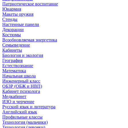
Патриотическое воспитание
Юнармия
Макеты оружия
Стенды
Настенные панели
Декорации
Костюмы
Возобновляемая энергетика
Семьеведение
Кабинеты
Биология и экология
География
Естествознание
Математика
Начальная школа
Инженерный класс
ОБЗР (ОБЖ и НВП)
Кабинет психолога
Медкабинет
ИЗО и черчение
Русский язык и литература
Английский язык
Профильные классы
Технология (мальчики)
Технология (девочки)