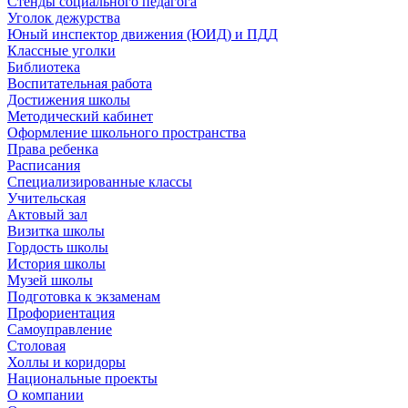
Стенды социального педагога
Уголок дежурства
Юный инспектор движения (ЮИД) и ПДД
Классные уголки
Библиотека
Воспитательная работа
Достижения школы
Методический кабинет
Оформление школьного пространства
Права ребенка
Расписания
Специализированные классы
Учительская
Актовый зал
Визитка школы
Гордость школы
История школы
Музей школы
Подготовка к экзаменам
Профориентация
Самоуправление
Столовая
Холлы и коридоры
Национальные проекты
О компании