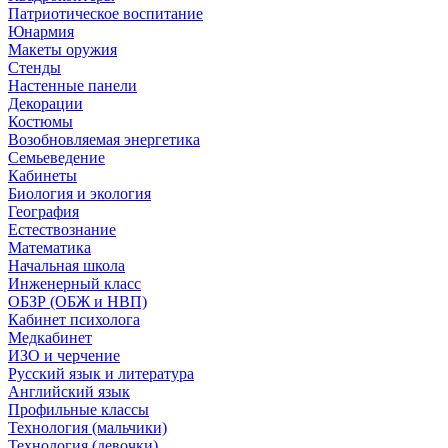
Патриотическое воспитание
Юнармия
Макеты оружия
Стенды
Настенные панели
Декорации
Костюмы
Возобновляемая энергетика
Семьеведение
Кабинеты
Биология и экология
География
Естествознание
Математика
Начальная школа
Инженерный класс
ОБЗР (ОБЖ и НВП)
Кабинет психолога
Медкабинет
ИЗО и черчение
Русский язык и литература
Английский язык
Профильные классы
Технология (мальчики)
Технология (девочки)