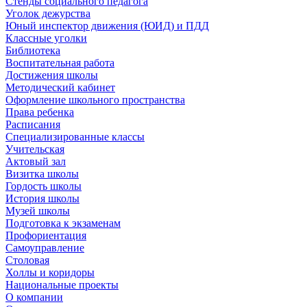
Стенды социального педагога
Уголок дежурства
Юный инспектор движения (ЮИД) и ПДД
Классные уголки
Библиотека
Воспитательная работа
Достижения школы
Методический кабинет
Оформление школьного пространства
Права ребенка
Расписания
Специализированные классы
Учительская
Актовый зал
Визитка школы
Гордость школы
История школы
Музей школы
Подготовка к экзаменам
Профориентация
Самоуправление
Столовая
Холлы и коридоры
Национальные проекты
О компании