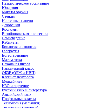
Патриотическое воспитание
Юнармия
Макеты оружия
Стенды
Настенные панели
Декорации
Костюмы
Возобновляемая энергетика
Семьеведение
Кабинеты
Биология и экология
География
Естествознание
Математика
Начальная школа
Инженерный класс
ОБЗР (ОБЖ и НВП)
Кабинет психолога
Медкабинет
ИЗО и черчение
Русский язык и литература
Английский язык
Профильные классы
Технология (мальчики)
Технология (девочки)