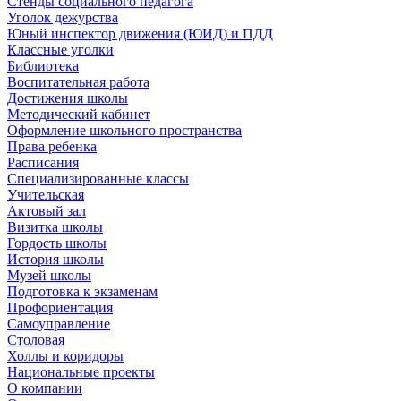
Стенды социального педагога
Уголок дежурства
Юный инспектор движения (ЮИД) и ПДД
Классные уголки
Библиотека
Воспитательная работа
Достижения школы
Методический кабинет
Оформление школьного пространства
Права ребенка
Расписания
Специализированные классы
Учительская
Актовый зал
Визитка школы
Гордость школы
История школы
Музей школы
Подготовка к экзаменам
Профориентация
Самоуправление
Столовая
Холлы и коридоры
Национальные проекты
О компании