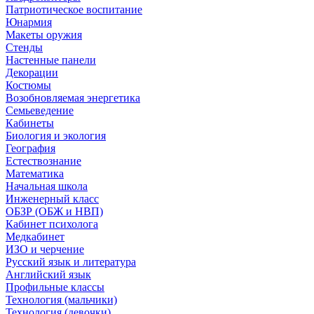
Патриотическое воспитание
Юнармия
Макеты оружия
Стенды
Настенные панели
Декорации
Костюмы
Возобновляемая энергетика
Семьеведение
Кабинеты
Биология и экология
География
Естествознание
Математика
Начальная школа
Инженерный класс
ОБЗР (ОБЖ и НВП)
Кабинет психолога
Медкабинет
ИЗО и черчение
Русский язык и литература
Английский язык
Профильные классы
Технология (мальчики)
Технология (девочки)