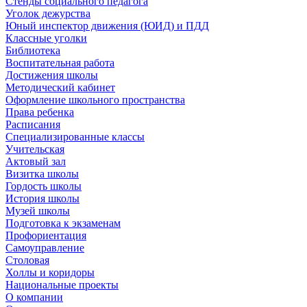
Стенды социального педагога
Уголок дежурства
Юный инспектор движения (ЮИД) и ПДД
Классные уголки
Библиотека
Воспитательная работа
Достижения школы
Методический кабинет
Оформление школьного пространства
Права ребенка
Расписания
Специализированные классы
Учительская
Актовый зал
Визитка школы
Гордость школы
История школы
Музей школы
Подготовка к экзаменам
Профориентация
Самоуправление
Столовая
Холлы и коридоры
Национальные проекты
О компании