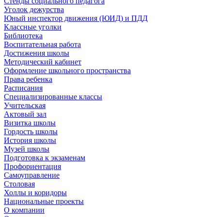
Стенды социального педагога
Уголок дежурства
Юный инспектор движения (ЮИД) и ПДД
Классные уголки
Библиотека
Воспитательная работа
Достижения школы
Методический кабинет
Оформление школьного пространства
Права ребенка
Расписания
Специализированные классы
Учительская
Актовый зал
Визитка школы
Гордость школы
История школы
Музей школы
Подготовка к экзаменам
Профориентация
Самоуправление
Столовая
Холлы и коридоры
Национальные проекты
О компании