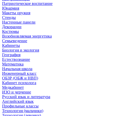
Патриотическое воспитание
Юнармия
Макеты оружия
Стенды
Настенные панели
Декорации
Костюмы
Возобновляемая энергетика
Семьеведение
Кабинеты
Биология и экология
География
Естествознание
Математика
Начальная школа
Инженерный класс
ОБЗР (ОБЖ и НВП)
Кабинет психолога
Медкабинет
ИЗО и черчение
Русский язык и литература
Английский язык
Профильные классы
Технология (мальчики)
Технология (девочки)