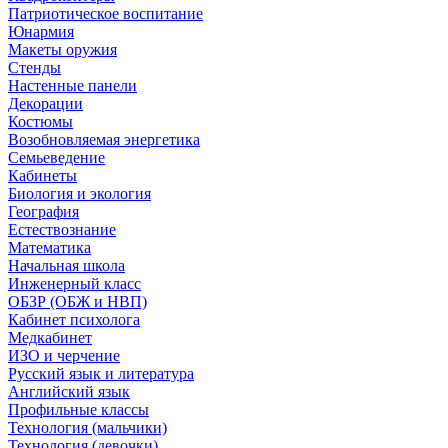
Патриотическое воспитание
Юнармия
Макеты оружия
Стенды
Настенные панели
Декорации
Костюмы
Возобновляемая энергетика
Семьеведение
Кабинеты
Биология и экология
География
Естествознание
Математика
Начальная школа
Инженерный класс
ОБЗР (ОБЖ и НВП)
Кабинет психолога
Медкабинет
ИЗО и черчение
Русский язык и литература
Английский язык
Профильные классы
Технология (мальчики)
Технология (девочки)