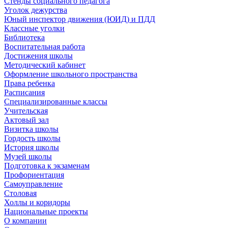
Стенды социального педагога
Уголок дежурства
Юный инспектор движения (ЮИД) и ПДД
Классные уголки
Библиотека
Воспитательная работа
Достижения школы
Методический кабинет
Оформление школьного пространства
Права ребенка
Расписания
Специализированные классы
Учительская
Актовый зал
Визитка школы
Гордость школы
История школы
Музей школы
Подготовка к экзаменам
Профориентация
Самоуправление
Столовая
Холлы и коридоры
Национальные проекты
О компании