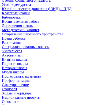
Стенды социального педагога
Уголок дежурства
Юный инспектор движения (ЮИД) и ПДД
Классные уголки
Библиотека
Воспитательная работа
Достижения школы
Методический кабинет
Оформление школьного пространства
Права ребенка
Расписания
Специализированные классы
Учительская
Актовый зал
Визитка школы
Гордость школы
История школы
Музей школы
Подготовка к экзаменам
Профориентация
Самоуправление
Столовая
Холлы и коридоры
Национальные проекты
О компании