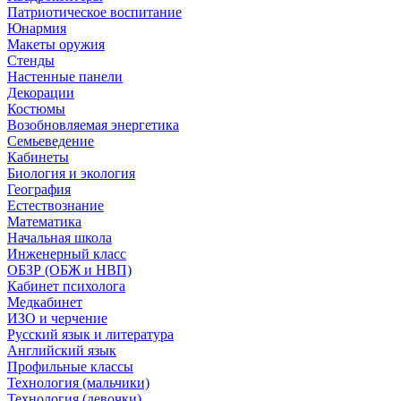
Патриотическое воспитание
Юнармия
Макеты оружия
Стенды
Настенные панели
Декорации
Костюмы
Возобновляемая энергетика
Семьеведение
Кабинеты
Биология и экология
География
Естествознание
Математика
Начальная школа
Инженерный класс
ОБЗР (ОБЖ и НВП)
Кабинет психолога
Медкабинет
ИЗО и черчение
Русский язык и литература
Английский язык
Профильные классы
Технология (мальчики)
Технология (девочки)