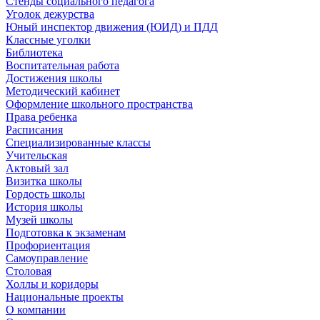
Стенды социального педагога
Уголок дежурства
Юный инспектор движения (ЮИД) и ПДД
Классные уголки
Библиотека
Воспитательная работа
Достижения школы
Методический кабинет
Оформление школьного пространства
Права ребенка
Расписания
Специализированные классы
Учительская
Актовый зал
Визитка школы
Гордость школы
История школы
Музей школы
Подготовка к экзаменам
Профориентация
Самоуправление
Столовая
Холлы и коридоры
Национальные проекты
О компании