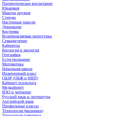
Патриотическое воспитание
Юнармия
Макеты оружия
Стенды
Настенные панели
Декорации
Костюмы
Возобновляемая энергетика
Семьеведение
Кабинеты
Биология и экология
География
Естествознание
Математика
Начальная школа
Инженерный класс
ОБЗР (ОБЖ и НВП)
Кабинет психолога
Медкабинет
ИЗО и черчение
Русский язык и литература
Английский язык
Профильные классы
Технология (мальчики)
Технология (девочки)