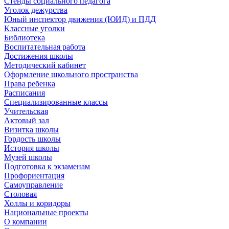
Стенды социального педагога
Уголок дежурства
Юный инспектор движения (ЮИД) и ПДД
Классные уголки
Библиотека
Воспитательная работа
Достижения школы
Методический кабинет
Оформление школьного пространства
Права ребенка
Расписания
Специализированные классы
Учительская
Актовый зал
Визитка школы
Гордость школы
История школы
Музей школы
Подготовка к экзаменам
Профориентация
Самоуправление
Столовая
Холлы и коридоры
Национальные проекты
О компании