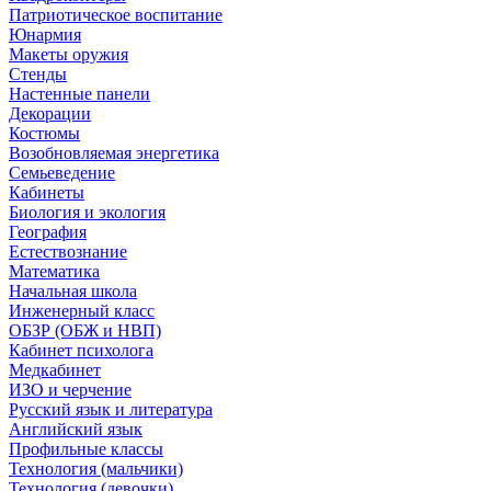
Патриотическое воспитание
Юнармия
Макеты оружия
Стенды
Настенные панели
Декорации
Костюмы
Возобновляемая энергетика
Семьеведение
Кабинеты
Биология и экология
География
Естествознание
Математика
Начальная школа
Инженерный класс
ОБЗР (ОБЖ и НВП)
Кабинет психолога
Медкабинет
ИЗО и черчение
Русский язык и литература
Английский язык
Профильные классы
Технология (мальчики)
Технология (девочки)