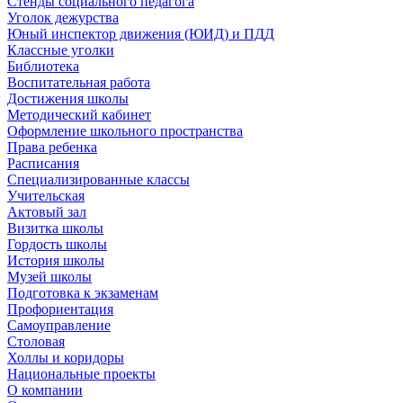
Стенды социального педагога
Уголок дежурства
Юный инспектор движения (ЮИД) и ПДД
Классные уголки
Библиотека
Воспитательная работа
Достижения школы
Методический кабинет
Оформление школьного пространства
Права ребенка
Расписания
Специализированные классы
Учительская
Актовый зал
Визитка школы
Гордость школы
История школы
Музей школы
Подготовка к экзаменам
Профориентация
Самоуправление
Столовая
Холлы и коридоры
Национальные проекты
О компании