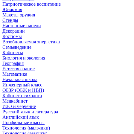
Патриотическое воспитание
Юнармия
Макеты оружия
Стенды
Настенные панели
Декорации
Костюмы
Возобновляемая энергетика
Семьеведение
Кабинеты
Биология и экология
География
Естествознание
Математика
Начальная школа
Инженерный класс
ОБЗР (ОБЖ и НВП)
Кабинет психолога
Медкабинет
ИЗО и черчение
Русский язык и литература
Английский язык
Профильные классы
Технология (мальчики)
Технология (девочки)