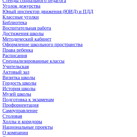
Стенды социального педагога
Уголок дежурства
Юный инспектор движения (ЮИД) и ПДД
Классные уголки
Библиотека
Воспитательная работа
Достижения школы
Методический кабинет
Оформление школьного пространства
Права ребенка
Расписания
Специализированные классы
Учительская
Актовый зал
Визитка школы
Гордость школы
История школы
Музей школы
Подготовка к экзаменам
Профориентация
Самоуправление
Столовая
Холлы и коридоры
Национальные проекты
О компании