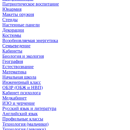
Патриотическое воспитание
Юнармия
Макеты оружия
Стенды
Настенные панели
Декорации
Костюмы
Возобновляемая энергетика
Семьеведение
Кабинеты
Биология и экология
География
Естествознание
Математика
Начальная школа
Инженерный класс
ОБЗР (ОБЖ и НВП)
Кабинет психолога
Медкабинет
ИЗО и черчение
Русский язык и литература
Английский язык
Профильные классы
Технология (мальчики)
Технология (девочки)