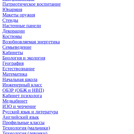
Патриотическое воспитание
Юнармия
Макеты оружия
Стенды
Настенные панели
Декорации
Костюмы
Возобновляемая энергетика
Семьеведение
Кабинеты
Биология и экология
География
Естествознание
Математика
Начальная школа
Инженерный класс
ОБЗР (ОБЖ и НВП)
Кабинет психолога
Медкабинет
ИЗО и черчение
Русский язык и литература
Английский язык
Профильные классы
Технология (мальчики)
Технология (девочки)