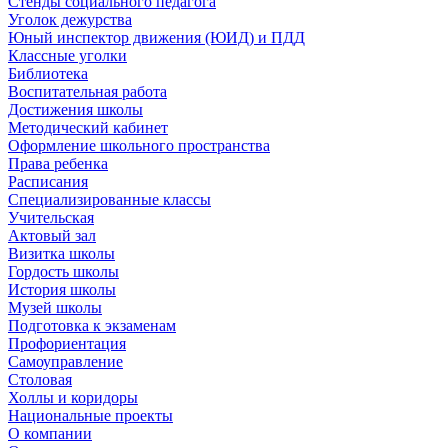
Стенды социального педагога
Уголок дежурства
Юный инспектор движения (ЮИД) и ПДД
Классные уголки
Библиотека
Воспитательная работа
Достижения школы
Методический кабинет
Оформление школьного пространства
Права ребенка
Расписания
Специализированные классы
Учительская
Актовый зал
Визитка школы
Гордость школы
История школы
Музей школы
Подготовка к экзаменам
Профориентация
Самоуправление
Столовая
Холлы и коридоры
Национальные проекты
О компании