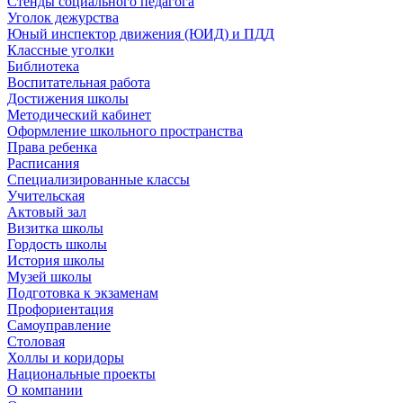
Стенды социального педагога
Уголок дежурства
Юный инспектор движения (ЮИД) и ПДД
Классные уголки
Библиотека
Воспитательная работа
Достижения школы
Методический кабинет
Оформление школьного пространства
Права ребенка
Расписания
Специализированные классы
Учительская
Актовый зал
Визитка школы
Гордость школы
История школы
Музей школы
Подготовка к экзаменам
Профориентация
Самоуправление
Столовая
Холлы и коридоры
Национальные проекты
О компании