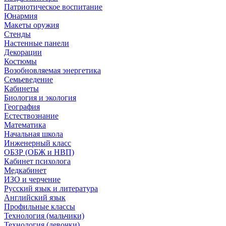
Патриотическое воспитание
Юнармия
Макеты оружия
Стенды
Настенные панели
Декорации
Костюмы
Возобновляемая энергетика
Семьеведение
Кабинеты
Биология и экология
География
Естествознание
Математика
Начальная школа
Инженерный класс
ОБЗР (ОБЖ и НВП)
Кабинет психолога
Медкабинет
ИЗО и черчение
Русский язык и литература
Английский язык
Профильные классы
Технология (мальчики)
Технология (девочки)