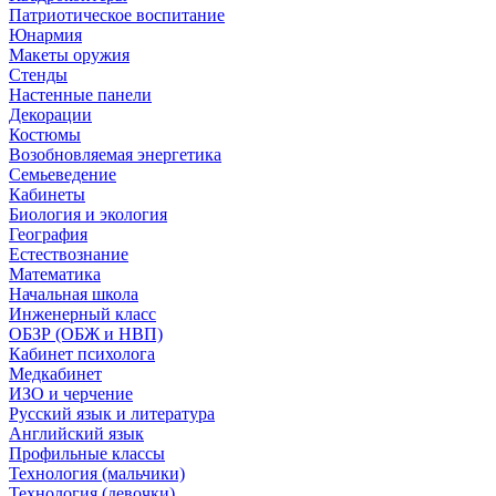
Патриотическое воспитание
Юнармия
Макеты оружия
Стенды
Настенные панели
Декорации
Костюмы
Возобновляемая энергетика
Семьеведение
Кабинеты
Биология и экология
География
Естествознание
Математика
Начальная школа
Инженерный класс
ОБЗР (ОБЖ и НВП)
Кабинет психолога
Медкабинет
ИЗО и черчение
Русский язык и литература
Английский язык
Профильные классы
Технология (мальчики)
Технология (девочки)