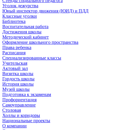
Стенды социального педагога
Уголок дежурства
Юный инспектор движения (ЮИД) и ПДД
Классные уголки
Библиотека
Воспитательная работа
Достижения школы
Методический кабинет
Оформление школьного пространства
Права ребенка
Расписания
Специализированные классы
Учительская
Актовый зал
Визитка школы
Гордость школы
История школы
Музей школы
Подготовка к экзаменам
Профориентация
Самоуправление
Столовая
Холлы и коридоры
Национальные проекты
О компании