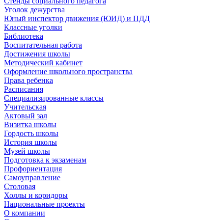
Стенды социального педагога
Уголок дежурства
Юный инспектор движения (ЮИД) и ПДД
Классные уголки
Библиотека
Воспитательная работа
Достижения школы
Методический кабинет
Оформление школьного пространства
Права ребенка
Расписания
Специализированные классы
Учительская
Актовый зал
Визитка школы
Гордость школы
История школы
Музей школы
Подготовка к экзаменам
Профориентация
Самоуправление
Столовая
Холлы и коридоры
Национальные проекты
О компании