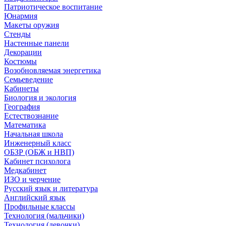
Патриотическое воспитание
Юнармия
Макеты оружия
Стенды
Настенные панели
Декорации
Костюмы
Возобновляемая энергетика
Семьеведение
Кабинеты
Биология и экология
География
Естествознание
Математика
Начальная школа
Инженерный класс
ОБЗР (ОБЖ и НВП)
Кабинет психолога
Медкабинет
ИЗО и черчение
Русский язык и литература
Английский язык
Профильные классы
Технология (мальчики)
Технология (девочки)