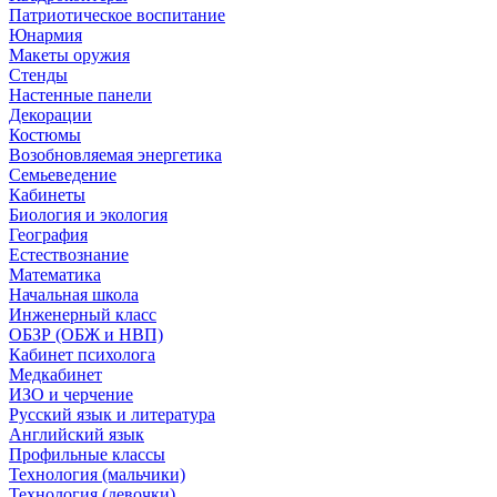
Патриотическое воспитание
Юнармия
Макеты оружия
Стенды
Настенные панели
Декорации
Костюмы
Возобновляемая энергетика
Семьеведение
Кабинеты
Биология и экология
География
Естествознание
Математика
Начальная школа
Инженерный класс
ОБЗР (ОБЖ и НВП)
Кабинет психолога
Медкабинет
ИЗО и черчение
Русский язык и литература
Английский язык
Профильные классы
Технология (мальчики)
Технология (девочки)