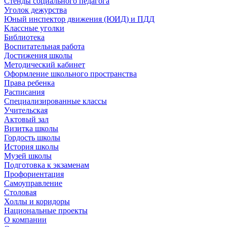
Стенды социального педагога
Уголок дежурства
Юный инспектор движения (ЮИД) и ПДД
Классные уголки
Библиотека
Воспитательная работа
Достижения школы
Методический кабинет
Оформление школьного пространства
Права ребенка
Расписания
Специализированные классы
Учительская
Актовый зал
Визитка школы
Гордость школы
История школы
Музей школы
Подготовка к экзаменам
Профориентация
Самоуправление
Столовая
Холлы и коридоры
Национальные проекты
О компании