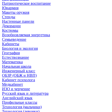
Патриотическое воспитание
Юнармия
Макеты оружия
Стенды
Настенные панели
Декорации
Костюмы
Возобновляемая энергетика
Семьеведение
Кабинеты
Биология и экология
География
Естествознание
Математика
Начальная школа
Инженерный класс
ОБЗР (ОБЖ и НВП)
Кабинет психолога
Медкабинет
ИЗО и черчение
Русский язык и литература
Английский язык
Профильные классы
Технология (мальчики)
Технология (девочки)