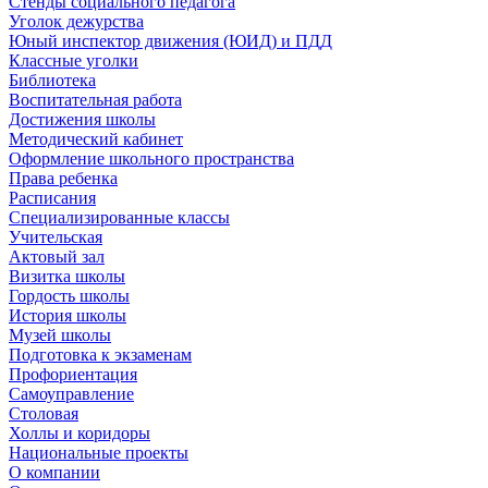
Стенды социального педагога
Уголок дежурства
Юный инспектор движения (ЮИД) и ПДД
Классные уголки
Библиотека
Воспитательная работа
Достижения школы
Методический кабинет
Оформление школьного пространства
Права ребенка
Расписания
Специализированные классы
Учительская
Актовый зал
Визитка школы
Гордость школы
История школы
Музей школы
Подготовка к экзаменам
Профориентация
Самоуправление
Столовая
Холлы и коридоры
Национальные проекты
О компании