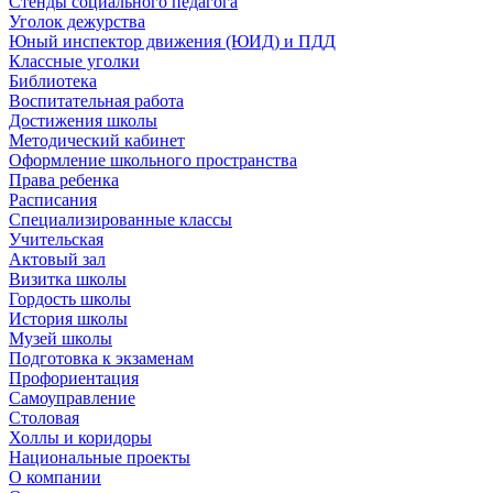
Стенды социального педагога
Уголок дежурства
Юный инспектор движения (ЮИД) и ПДД
Классные уголки
Библиотека
Воспитательная работа
Достижения школы
Методический кабинет
Оформление школьного пространства
Права ребенка
Расписания
Специализированные классы
Учительская
Актовый зал
Визитка школы
Гордость школы
История школы
Музей школы
Подготовка к экзаменам
Профориентация
Самоуправление
Столовая
Холлы и коридоры
Национальные проекты
О компании