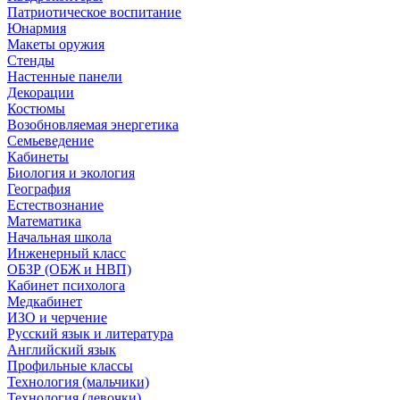
Патриотическое воспитание
Юнармия
Макеты оружия
Стенды
Настенные панели
Декорации
Костюмы
Возобновляемая энергетика
Семьеведение
Кабинеты
Биология и экология
География
Естествознание
Математика
Начальная школа
Инженерный класс
ОБЗР (ОБЖ и НВП)
Кабинет психолога
Медкабинет
ИЗО и черчение
Русский язык и литература
Английский язык
Профильные классы
Технология (мальчики)
Технология (девочки)