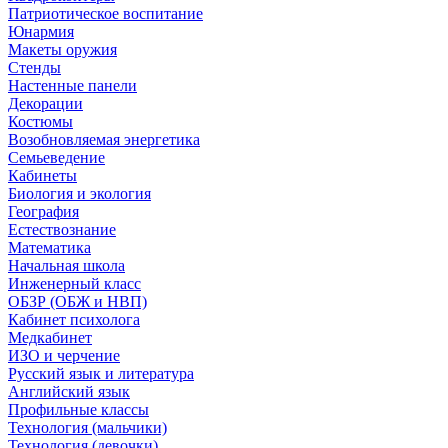
Патриотическое воспитание
Юнармия
Макеты оружия
Стенды
Настенные панели
Декорации
Костюмы
Возобновляемая энергетика
Семьеведение
Кабинеты
Биология и экология
География
Естествознание
Математика
Начальная школа
Инженерный класс
ОБЗР (ОБЖ и НВП)
Кабинет психолога
Медкабинет
ИЗО и черчение
Русский язык и литература
Английский язык
Профильные классы
Технология (мальчики)
Технология (девочки)