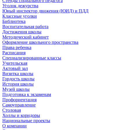
Стенды социального педагога
Уголок дежурства
Юный инспектор движения (ЮИД) и ПДД
Классные уголки
Библиотека
Воспитательная работа
Достижения школы
Методический кабинет
Оформление школьного пространства
Права ребенка
Расписания
Специализированные классы
Учительская
Актовый зал
Визитка школы
Гордость школы
История школы
Музей школы
Подготовка к экзаменам
Профориентация
Самоуправление
Столовая
Холлы и коридоры
Национальные проекты
О компании