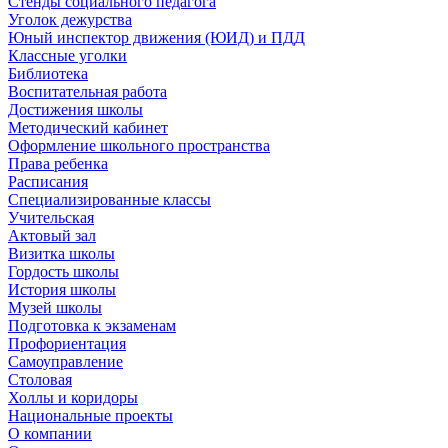
Стенды социального педагога
Уголок дежурства
Юный инспектор движения (ЮИД) и ПДД
Классные уголки
Библиотека
Воспитательная работа
Достижения школы
Методический кабинет
Оформление школьного пространства
Права ребенка
Расписания
Специализированные классы
Учительская
Актовый зал
Визитка школы
Гордость школы
История школы
Музей школы
Подготовка к экзаменам
Профориентация
Самоуправление
Столовая
Холлы и коридоры
Национальные проекты
О компании