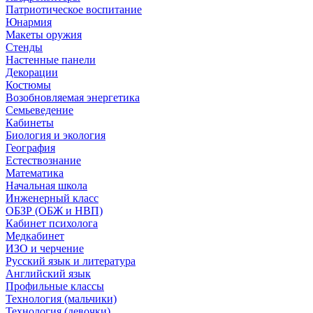
Патриотическое воспитание
Юнармия
Макеты оружия
Стенды
Настенные панели
Декорации
Костюмы
Возобновляемая энергетика
Семьеведение
Кабинеты
Биология и экология
География
Естествознание
Математика
Начальная школа
Инженерный класс
ОБЗР (ОБЖ и НВП)
Кабинет психолога
Медкабинет
ИЗО и черчение
Русский язык и литература
Английский язык
Профильные классы
Технология (мальчики)
Технология (девочки)