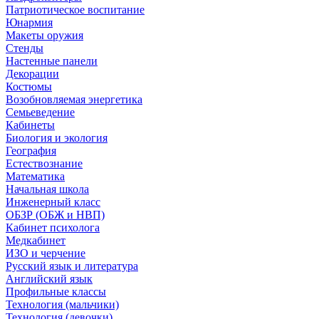
Патриотическое воспитание
Юнармия
Макеты оружия
Стенды
Настенные панели
Декорации
Костюмы
Возобновляемая энергетика
Семьеведение
Кабинеты
Биология и экология
География
Естествознание
Математика
Начальная школа
Инженерный класс
ОБЗР (ОБЖ и НВП)
Кабинет психолога
Медкабинет
ИЗО и черчение
Русский язык и литература
Английский язык
Профильные классы
Технология (мальчики)
Технология (девочки)