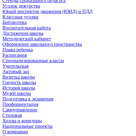
Стенды социального педагога
Уголок дежурства
Юный инспектор движения (ЮИД) и ПДД
Классные уголки
Библиотека
Воспитательная работа
Достижения школы
Методический кабинет
Оформление школьного пространства
Права ребенка
Расписания
Специализированные классы
Учительская
Актовый зал
Визитка школы
Гордость школы
История школы
Музей школы
Подготовка к экзаменам
Профориентация
Самоуправление
Столовая
Холлы и коридоры
Национальные проекты
О компании