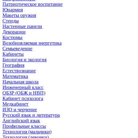
Патриотическое воспитание
Юнармия
Макеты оружия
Стенды
Настенные панели
Декорации
Костюмы
Возобновляемая энергетика
Семьеведение
Кабинеты
Биология и экология
География
Естествознание
Математика
Начальная школа
Инженерный класс
ОБЗР (ОБЖ и НВП)
Кабинет психолога
Медкабинет
ИЗО и черчение
Русский язык и литература
Английский язык
Профильные классы
Технология (мальчики)
Технология (девочки)