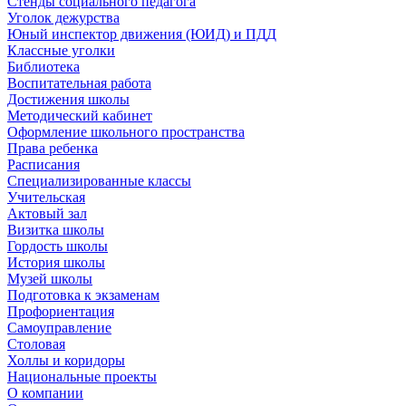
Стенды социального педагога
Уголок дежурства
Юный инспектор движения (ЮИД) и ПДД
Классные уголки
Библиотека
Воспитательная работа
Достижения школы
Методический кабинет
Оформление школьного пространства
Права ребенка
Расписания
Специализированные классы
Учительская
Актовый зал
Визитка школы
Гордость школы
История школы
Музей школы
Подготовка к экзаменам
Профориентация
Самоуправление
Столовая
Холлы и коридоры
Национальные проекты
О компании