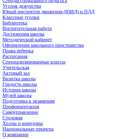
Стенды социального педагога
Уголок дежурства
Юный инспектор движения (ЮИД) и ПДД
Классные уголки
Библиотека
Воспитательная работа
Достижения школы
Методический кабинет
Оформление школьного пространства
Права ребенка
Расписания
Специализированные классы
Учительская
Актовый зал
Визитка школы
Гордость школы
История школы
Музей школы
Подготовка к экзаменам
Профориентация
Самоуправление
Столовая
Холлы и коридоры
Национальные проекты
О компании