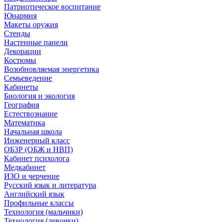
Патриотическое воспитание
Юнармия
Макеты оружия
Стенды
Настенные панели
Декорации
Костюмы
Возобновляемая энергетика
Семьеведение
Кабинеты
Биология и экология
География
Естествознание
Математика
Начальная школа
Инженерный класс
ОБЗР (ОБЖ и НВП)
Кабинет психолога
Медкабинет
ИЗО и черчение
Русский язык и литература
Английский язык
Профильные классы
Технология (мальчики)
Технология (девочки)